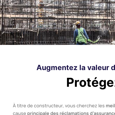
CONSTRUCTE
Augmentez la valeur d
NOUVELLE
Protége
CONSTRUCTI
NOUS PROTÉGEONS VOS INVESTISS
À titre de constructeur, vous cherchez les
meil
CONTRE LES DÉGÂTS D'EAU
cause
principale des réclamations d’assuranc