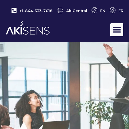
+1-844-333-7018
AkiCentral
EN
FR